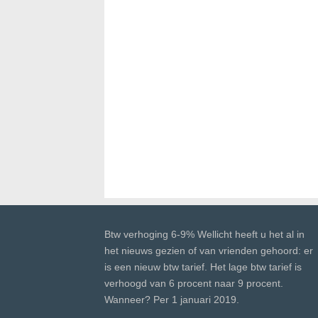
Btw verhoging 6-9% Wellicht heeft u het al in
het nieuws gezien of van vrienden gehoord: er
is een nieuw btw tarief. Het lage btw tarief is
verhoogd van 6 procent naar 9 procent.
Wanneer? Per 1 januari 2019.