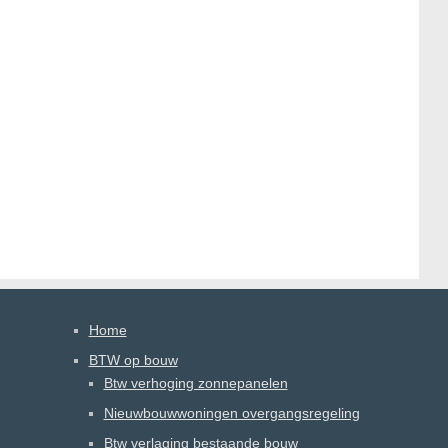
Home
BTW op bouw
Btw verhoging zonnepanelen
Nieuwbouwwoningen overgangsregeling
Btw verlaging bestaande bouw