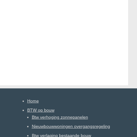
Home
BTW op bouw
Btw verhoging zonnepanelen
Nieuwbouwwoningen overgangsregeling
Btw verlaging bestaande bouw