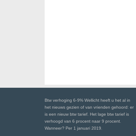
Btw verhoging 6-9% Wellicht heeft u het al in
het nieuws gezien of van vrienden gehoord: er
is een nieuw btw tarief. Het lage btw tarief is
verhoogd van 6 procent naar 9 procent.
Wanneer? Per 1 januari 2019.